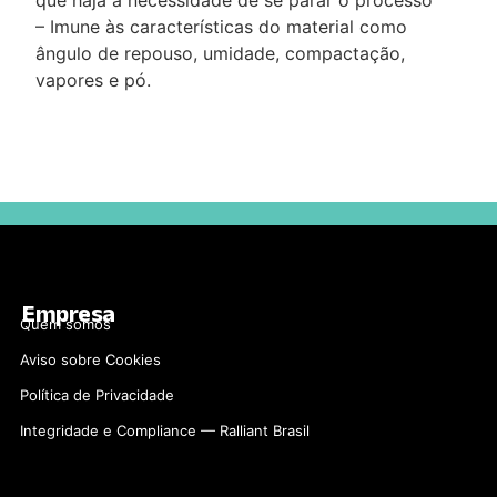
que haja a necessidade de se parar o processo
– Imune às características do material como
ângulo de repouso, umidade, compactação,
vapores e pó.
Empresa
Quem somos
Aviso sobre Cookies
Polí­tica de Privacidade
Integridade e Compliance — Ralliant Brasil