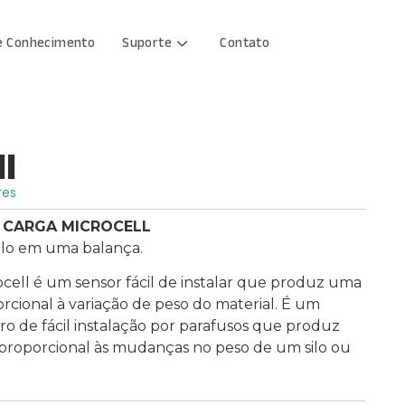
e Conhecimento
Suporte
Contato
l
res
 CARGA MICROCELL
ilo em uma balança.
ocell é um sensor fácil de instalar que produz uma
orcional à variação de peso do material. É um
o de fácil instalação por parafusos que produz
 proporcional às mudanças no peso de um silo ou