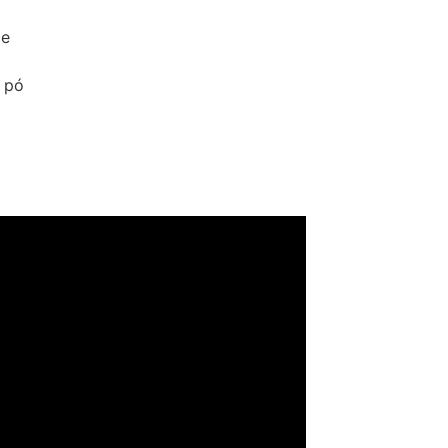
de
 pó