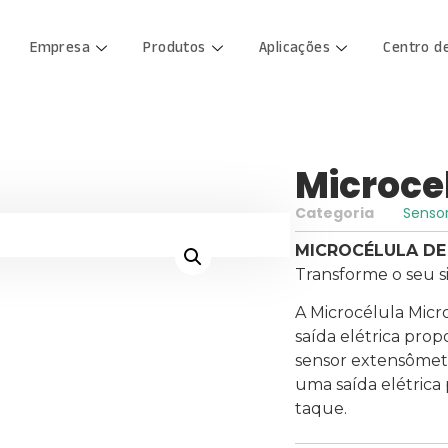
Empresa
Produtos
Aplicações
Centro d
Microcel
Categoria
Senso
MICROCÉLULA DE
Transforme o seu s
A Microcélula Micr
saída elétrica prop
sensor extensômetr
uma saída elétrica
taque.