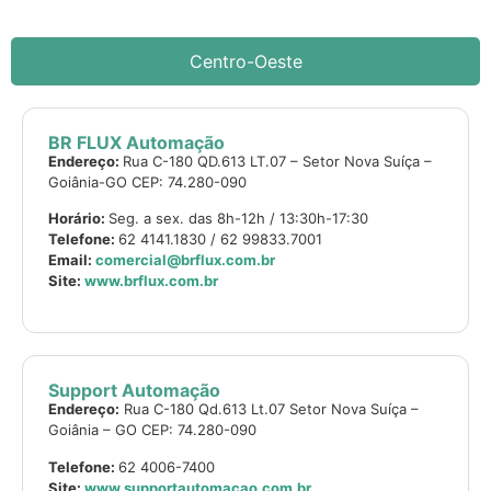
Centro-Oeste
BR FLUX Automação
Endereço:
Rua C-180 QD.613 LT.07 – Setor Nova Suíça –
Goiânia-GO CEP: 74.280-090
Horário:
Seg. a sex. das 8h-12h / 13:30h-17:30
Telefone:
62 4141.1830 / 62 99833.7001
Email:
comercial@brflux.com.br
Site:
www.brflux.com.br
Support Automação
Endereço:
Rua C-180 Qd.613 Lt.07 Setor Nova Suíça –
Goiânia – GO CEP: 74.280-090
Telefone:
62 4006-7400
Site:
www.supportautomacao.com.br