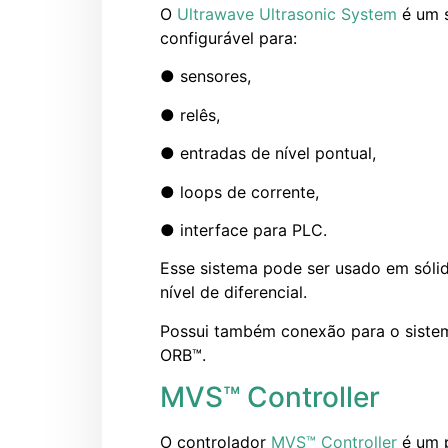
O
Ultrawave Ultrasonic System
é um s
configurável para:
● sensores,
● relês,
● entradas de nível pontual,
● loops de corrente,
● interface para PLC.
Esse sistema pode ser usado em sólid
nível de diferencial.
Possui também conexão para o sistem
ORB™.
MVS™ Controller
O controlador
MVS™ Controller
é um p